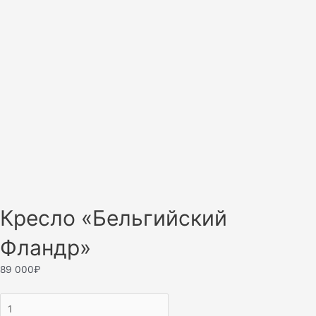
Кресло «Бельгийский
Фландр»
89 000
₽
Кресло
"Бельгийский